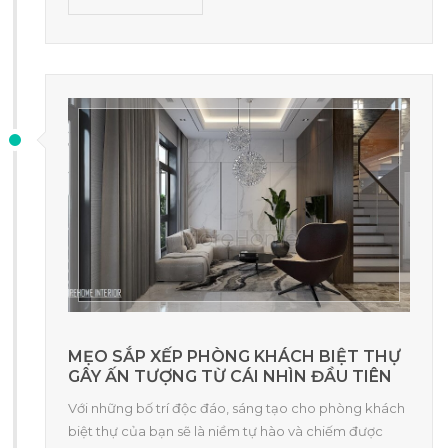
MẸO SẮP XẾP PHÒNG KHÁCH BIỆT THỰ
GÂY ẤN TƯỢNG TỪ CÁI NHÌN ĐẦU TIÊN
Với những bố trí độc đáo, sáng tạo cho phòng khách
biệt thự của bạn sẽ là niềm tự hào và chiếm được