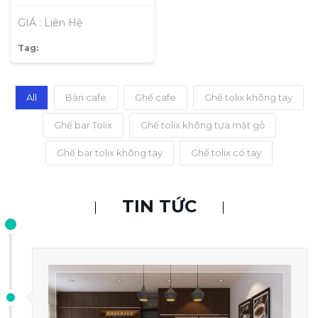
GIÁ : Liên Hệ
Tag:
All
Bàn cafe
Ghế cafe
Ghế tolix không tay
Ghế bar Tolix
Ghế tolix không tựa mặt gỗ
Ghế bar tolix không tay
Ghế tolix có tay
TIN TỨC