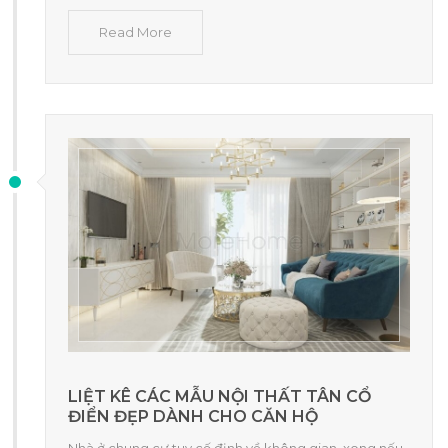
Read More
LIỆT KÊ CÁC MẪU NỘI THẤT TÂN CỔ
ĐIỂN ĐẸP DÀNH CHO CĂN HỘ
Nhà ở chung cư tuy cố định về không gian, xong nếu