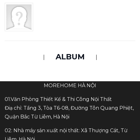
ALBUM
MOREHOME HÀ NỘI
01.Văn Phòng Thiết Kế & Thi Công Nội Thất
Điạ chỉ: Tầng 3, Tòa T6-08, Đường Tôn Quang Phiệt,
Quận Bắc Từ Liêm, Hà Nội
02: Nhà máy sản xuất nội thất: Xã Thượng Cát, Từ
Liêm, Hà Nội..