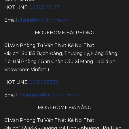
HOT LINE:
0931.31.88.77
Email
chinh@morehome.vn
MOREHOME HẢI PHÒNG
01.Văn Phòng Tư Vấn Thiết Kế Nội Thất
Điạ chỉ: Số 155 Bạch Đằng, Thượng Lý, Hồng Bàng,
Tp. Hải Phòng ( Gần Chân Cầu Xi Măng - đối diện
Showroom Vinfast )
HOT LINE:
096.1993.555
Email
hoangson@morehome.vn
MOREHOME ĐÀ NẴNG
01.Văn Phòng Tư Vấn Thiết Kế Nội Thất
Điạ chỉ: Lô số 4 - Đường Mê Linh - phường Hòa Hiệp