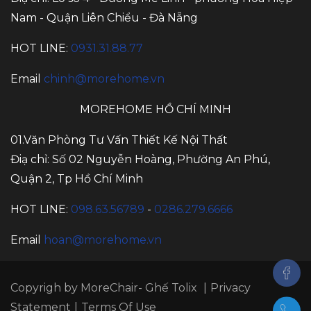
Nam - Quận Liên Chiểu - Đà Nẵng
HOT LINE:
0931.31.88.77
Email
chinh@morehome.vn
MOREHOME HỒ CHÍ MINH
01.Văn Phòng Tư Vấn Thiết Kế Nội Thất
Điạ chỉ: Số 02 Nguyễn Hoàng, Phường An Phú,
Quận 2, Tp Hồ Chí Minh
HOT LINE:
098.63.56789
-
0286.279.6666
Email
hoan@morehome.vn
Copyrigh by MoreChair-
Ghế Tolix
|
Privacy
Statement
|
Terms Of Use