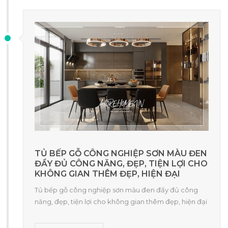
TỦ BẾP GỖ CÔNG NGHIỆP SƠN MÀU ĐEN
ĐẦY ĐỦ CÔNG NĂNG, ĐẸP, TIỆN LỢI CHO
KHÔNG GIAN THÊM ĐẸP, HIỆN ĐẠI
Tủ bếp gỗ công nghiệp sơn màu đen đầy đủ công
năng, đẹp, tiện lợi cho không gian thêm đẹp, hiện đại