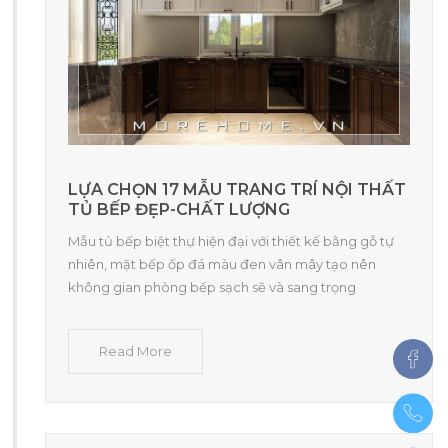
LỰA CHỌN 17 MẪU TRANG TRÍ NỘI THẤT
TỦ BẾP ĐẸP-CHẤT LƯỢNG
Mẫu tủ bếp biệt thự hiện đại với thiết kế bằng gỗ tự
nhiên, mặt bếp ốp đá màu đen vân mây tạo nên
không gian phòng bếp sạch sẽ và sang trọng
Read More