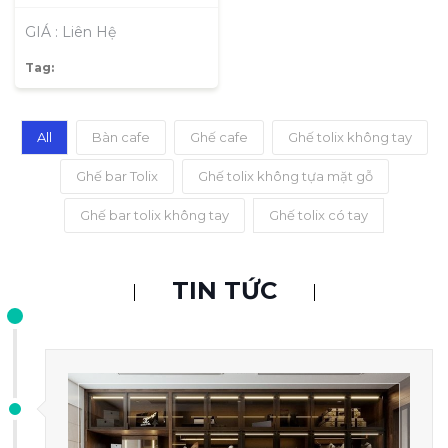
GIÁ : Liên Hệ
Tag:
All
Bàn cafe
Ghế cafe
Ghế tolix không tay
Ghế bar Tolix
Ghế tolix không tựa mặt gỗ
Ghế bar tolix không tay
Ghế tolix có tay
TIN TỨC