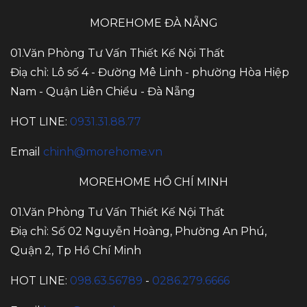
MOREHOME ĐÀ NẴNG
01.Văn Phòng Tư Vấn Thiết Kế Nội Thất
Điạ chỉ: Lô số 4 - Đường Mê Linh - phường Hòa Hiệp
Nam - Quận Liên Chiểu - Đà Nẵng
HOT LINE:
0931.31.88.77
Email
chinh@morehome.vn
MOREHOME HỒ CHÍ MINH
01.Văn Phòng Tư Vấn Thiết Kế Nội Thất
Điạ chỉ: Số 02 Nguyễn Hoàng, Phường An Phú,
Quận 2, Tp Hồ Chí Minh
HOT LINE:
098.63.56789
-
0286.279.6666