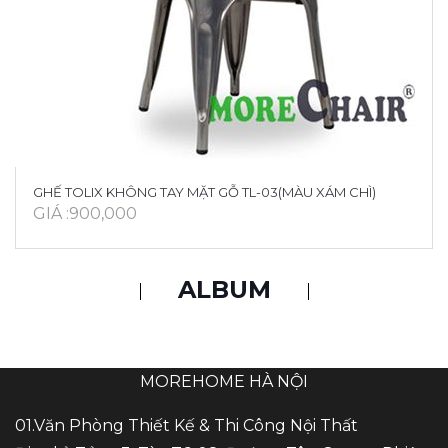
GHẾ TOLIX KHÔNG TAY MẶT GỖ TL-03(MÀU XÁM CHÌ)
GIÁ :900,000
ALBUM
MOREHOME HÀ NỘI
01.Văn Phòng Thiết Kế & Thi Công Nội Thất