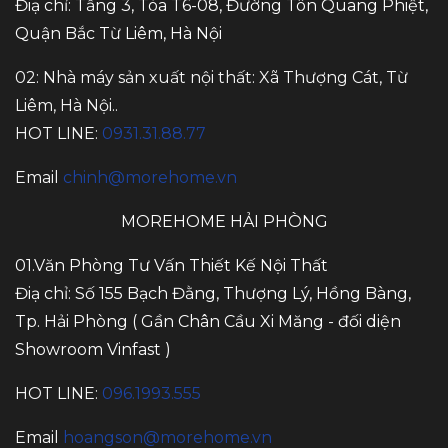
Điạ chỉ: Tầng 3, Tòa T6-08, Đường Tôn Quang Phiệt,
Quận Bắc Từ Liêm, Hà Nội
02: Nhà máy sản xuất nội thất: Xã Thượng Cát, Từ
Liêm, Hà Nội..
HOT LINE:
0931.31.88.77
Email
chinh@morehome.vn
MOREHOME HẢI PHÒNG
01.Văn Phòng Tư Vấn Thiết Kế Nội Thất
Điạ chỉ: Số 155 Bạch Đằng, Thượng Lý, Hồng Bàng,
Tp. Hải Phòng ( Gần Chân Cầu Xi Măng - đối diện
Showroom Vinfast )
HOT LINE:
096.1993.555
Email
hoangson@morehome.vn