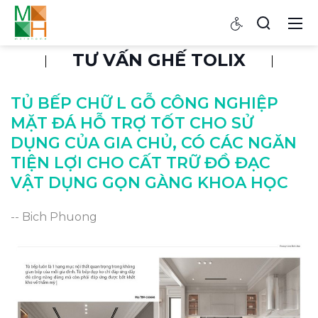
TƯ VẤN GHẾ TOLIX
TỦ BẾP CHỮ L GỖ CÔNG NGHIỆP
MẶT ĐÁ HỖ TRỢ TỐT CHO SỬ
DỤNG CỦA GIA CHỦ, CÓ CÁC NGĂN
TIỆN LỢI CHO CẤT TRỮ ĐỒ ĐẠC
VẬT DỤNG GỌN GÀNG KHOA HỌC
-- Bich Phuong