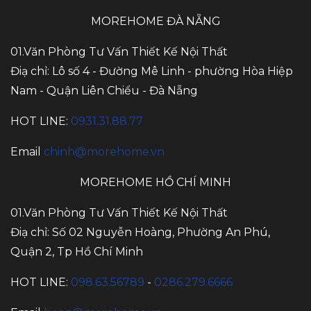
MOREHOME ĐÀ NẴNG
01.Văn Phòng Tư Vấn Thiết Kế Nội Thất
Điạ chỉ: Lô số 4 - Đường Mê Linh - phường Hòa Hiệp
Nam - Quận Liên Chiểu - Đà Nẵng
HOT LINE:
0931.31.88.77
Email
chinh@morehome.vn
MOREHOME HỒ CHÍ MINH
01.Văn Phòng Tư Vấn Thiết Kế Nội Thất
Điạ chỉ: Số 02 Nguyễn Hoàng, Phường An Phú,
Quận 2, Tp Hồ Chí Minh
HOT LINE:
098.63.56789
-
0286.279.6666