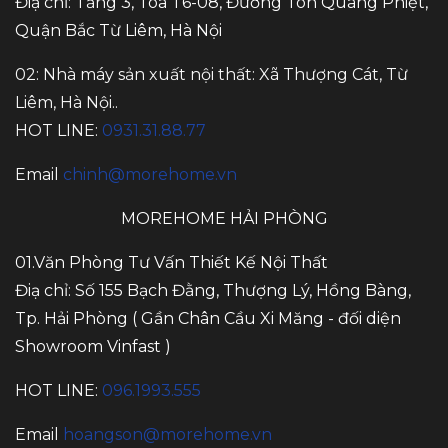
Điạ chỉ: Tầng 3, Tòa T6-08, Đường Tôn Quang Phiệt,
Quận Bắc Từ Liêm, Hà Nội
02: Nhà máy sản xuất nội thất: Xã Thượng Cát, Từ
Liêm, Hà Nội..
HOT LINE:
0931.31.88.77
Email
chinh@morehome.vn
MOREHOME HẢI PHÒNG
01.Văn Phòng Tư Vấn Thiết Kế Nội Thất
Điạ chỉ: Số 155 Bạch Đằng, Thượng Lý, Hồng Bàng,
Tp. Hải Phòng ( Gần Chân Cầu Xi Măng - đối diện
Showroom Vinfast )
HOT LINE:
096.1993.555
Email
hoangson@morehome.vn