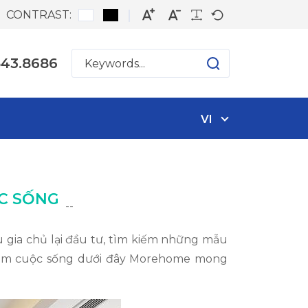
CONTRAST:
543.8686
VI
ỘC SỐNG
--
 gia chủ lại đầu tư, tìm kiếm những mẫu
ng tầm cuộc sống dưới đây Morehome mong