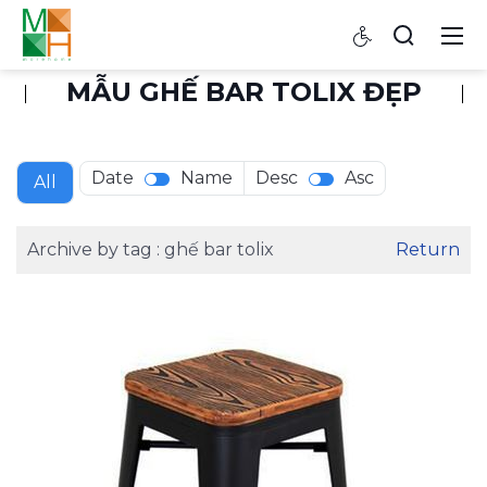
MẪU GHẾ BAR TOLIX ĐẸP
Date
Name
Desc
Asc
All
Archive by tag :
ghế bar tolix
Return