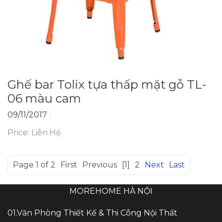
Ghế bar Tolix tựa thấp mặt gỗ TL-
06 màu cam
09/11/2017
|
Price: Liên Hệ
Page 1 of 2
First
Previous
[1]
2
Next
Last
MOREHOME HÀ NỘI
01.Văn Phòng Thiết Kế & Thi Công Nội Thất