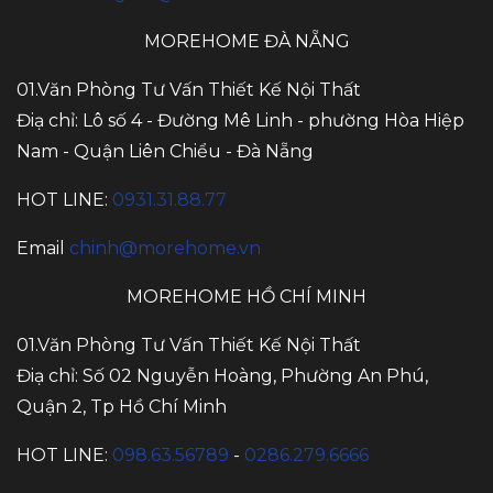
MOREHOME ĐÀ NẴNG
01.Văn Phòng Tư Vấn Thiết Kế Nội Thất
Điạ chỉ: Lô số 4 - Đường Mê Linh - phường Hòa Hiệp
Nam - Quận Liên Chiểu - Đà Nẵng
HOT LINE:
0931.31.88.77
Email
chinh@morehome.vn
MOREHOME HỒ CHÍ MINH
01.Văn Phòng Tư Vấn Thiết Kế Nội Thất
Điạ chỉ: Số 02 Nguyễn Hoàng, Phường An Phú,
Quận 2, Tp Hồ Chí Minh
HOT LINE:
098.63.56789
-
0286.279.6666