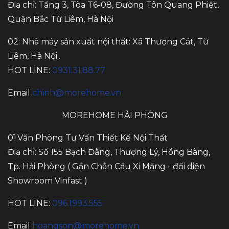
Điạ chỉ: Tầng 3, Tòa T6-08, Đường Tôn Quang Phiệt,
Quận Bắc Từ Liêm, Hà Nội
02: Nhà máy sản xuất nội thất: Xã Thượng Cát, Từ
Liêm, Hà Nội..
HOT LINE:
0931.31.88.77
Email
chinh@morehome.vn
MOREHOME HẢI PHÒNG
01.Văn Phòng Tư Vấn Thiết Kế Nội Thất
Điạ chỉ: Số 155 Bạch Đằng, Thượng Lý, Hồng Bàng,
Tp. Hải Phòng ( Gần Chân Cầu Xi Măng - đối diện
Showroom Vinfast )
HOT LINE:
096.1993.555
Email
hoangson@morehome.vn