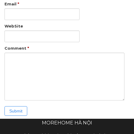
Email
*
WebSite
Comment
*
MOREHOME HÀ NỘI