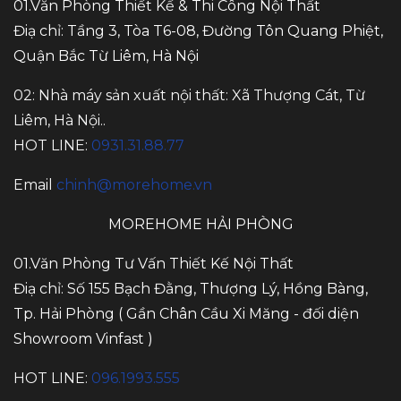
01.Văn Phòng Thiết Kế & Thi Công Nội Thất
Điạ chỉ: Tầng 3, Tòa T6-08, Đường Tôn Quang Phiệt,
Quận Bắc Từ Liêm, Hà Nội
02: Nhà máy sản xuất nội thất: Xã Thượng Cát, Từ
Liêm, Hà Nội..
HOT LINE:
0931.31.88.77
Email
chinh@morehome.vn
MOREHOME HẢI PHÒNG
01.Văn Phòng Tư Vấn Thiết Kế Nội Thất
Điạ chỉ: Số 155 Bạch Đằng, Thượng Lý, Hồng Bàng,
Tp. Hải Phòng ( Gần Chân Cầu Xi Măng - đối diện
Showroom Vinfast )
HOT LINE:
096.1993.555