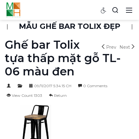
MẪU GHẾ BAR TOLIX ĐẸP
Ghế bar Tolix
Prev
Next
tựa thấp mặt gỗ TL-
06 màu đen
09/11/2017 5:34:15 CH
0 Comments
View Count 1303
Return