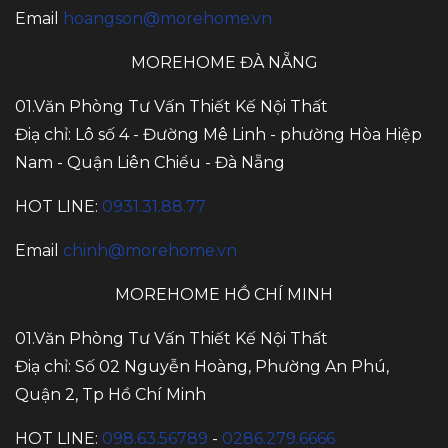
Email
hoangson@morehome.vn
MOREHOME ĐÀ NẴNG
01.Văn Phòng Tư Vấn Thiết Kế Nội Thất
Điạ chỉ: Lô số 4 - Đường Mê Linh - phường Hòa Hiệp
Nam - Quận Liên Chiểu - Đà Nẵng
HOT LINE:
0931.31.88.77
Email
chinh@morehome.vn
MOREHOME HỒ CHÍ MINH
01.Văn Phòng Tư Vấn Thiết Kế Nội Thất
Điạ chỉ: Số 02 Nguyễn Hoàng, Phường An Phú,
Quận 2, Tp Hồ Chí Minh
HOT LINE:
098.63.56789
-
0286.279.6666