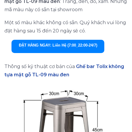
mặt gỗ TL-09 màu đen
: Trắng, đen, đỏ, xám. Những
mã màu này có sẵn tại showroom
Một số màu khác không có sẵn. Quý khách vui lòng
đặt hàng sau 15 đến 20 ngày sẽ có.
ĐẶT HÀNG NGAY: Liên Hệ (7:00_22:00-24/7)
Thông số kỹ thuật cơ bản của
Ghế bar Tolix không
tựa mặt gỗ TL-09 màu đen