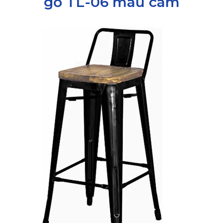
gỗ TL-06 màu cam