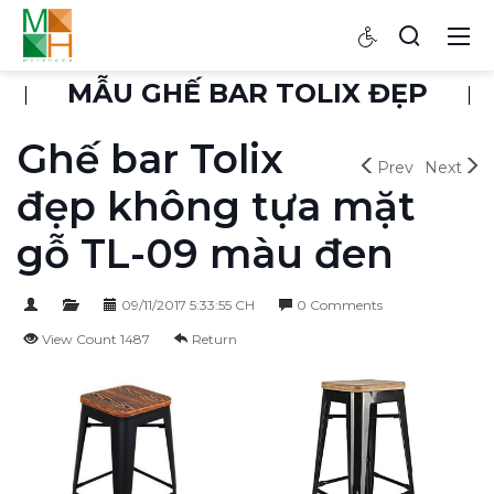
MẪU GHẾ BAR TOLIX ĐẸP
Ghế bar Tolix
Prev
Next
đẹp không tựa mặt
gỗ TL-09 màu đen
09/11/2017 5:33:55 CH
0 Comments
View Count 1487
Return