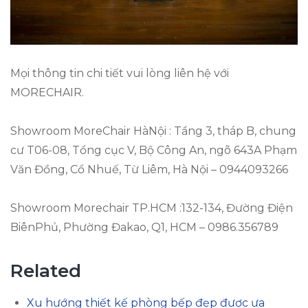
Mọi thông tin chi tiết vui lòng liên hệ với
MORECHAIR.
Showroom MoreChair HàNội : Tầng 3, tháp B, chung
cư T06-08, Tổng cục V, Bộ Công An, ngõ 643A Phạm
Văn Đồng, Cổ Nhuế, Từ Liêm, Hà Nội – 0944093266
Showroom Morechair TP.HCM :132-134, Đường Điện
BiênPhủ, Phường Đakao, Q1, HCM – 0986.356789
Related
Xu hướng thiết kế phòng bếp đẹp được ưa