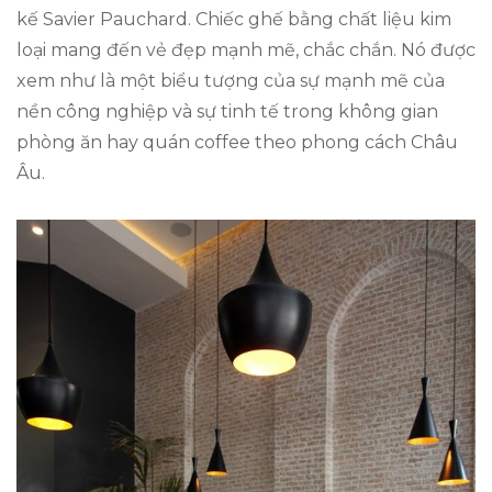
kế Savier Pauchard. Chiếc ghế bằng chất liệu kim
loại mang đến vẻ đẹp mạnh mẽ, chắc chắn. Nó được
xem như là một biểu tượng của sự mạnh mẽ của
nền công nghiệp và sự tinh tế trong không gian
phòng ăn hay quán coffee theo phong cách Châu
Âu.