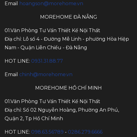
Email
hoangson@morehome.vn
MOREHOME ĐÀ NẴNG
01.Văn Phòng Tư Vấn Thiết Kế Nội Thất
Điạ chỉ: Lô số 4 - Đường Mê Linh - phường Hòa Hiệp
Nam - Quận Liên Chiểu - Đà Nẵng
HOT LINE:
0931.31.88.77
Email
chinh@morehome.vn
MOREHOME HỒ CHÍ MINH
01.Văn Phòng Tư Vấn Thiết Kế Nội Thất
Điạ chỉ: Số 02 Nguyễn Hoàng, Phường An Phú,
Quận 2, Tp Hồ Chí Minh
HOT LINE:
098.63.56789
-
0286.279.6666