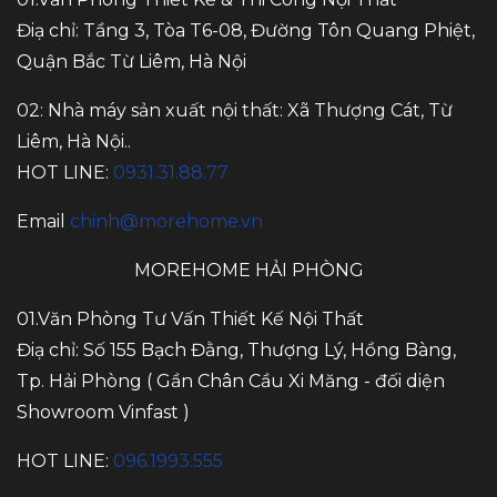
Điạ chỉ: Tầng 3, Tòa T6-08, Đường Tôn Quang Phiệt,
Quận Bắc Từ Liêm, Hà Nội
02: Nhà máy sản xuất nội thất: Xã Thượng Cát, Từ
Liêm, Hà Nội..
HOT LINE:
0931.31.88.77
Email
chinh@morehome.vn
MOREHOME HẢI PHÒNG
01.Văn Phòng Tư Vấn Thiết Kế Nội Thất
Điạ chỉ: Số 155 Bạch Đằng, Thượng Lý, Hồng Bàng,
Tp. Hải Phòng ( Gần Chân Cầu Xi Măng - đối diện
Showroom Vinfast )
HOT LINE:
096.1993.555