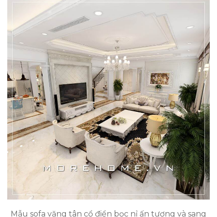
Mẫu sofa văng tân cổ điển bọc nỉ ấn tượng và sang