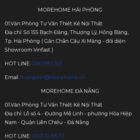
MOREHOME HẢI PHÒNG
01.Văn Phòng Tư Vấn Thiết Kế Nội Thất
Điạ chỉ: Số 155 Bạch Đằng, Thượng Lý, Hồng Bàng,
Tp. Hải Phòng ( Gần Chân Cầu Xi Măng - đối diện
Showroom Vinfast )
HOT LINE:
096.1993.555
Email
hoangson@morehome.vn
MOREHOME ĐÀ NẴNG
01.Văn Phòng Tư Vấn Thiết Kế Nội Thất
Điạ chỉ: Lô số 4 - Đường Mê Linh - phường Hòa Hiệp
Nam - Quận Liên Chiểu - Đà Nẵng
HOT LINE:
0931.31.88.77