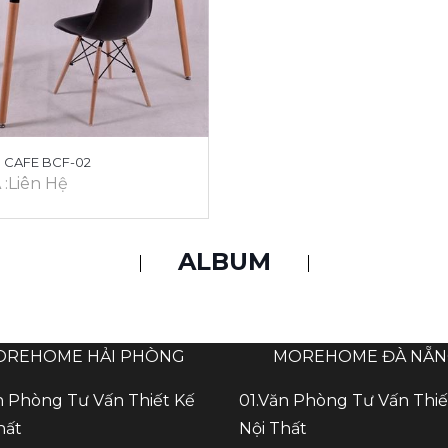
 CAFE BCF-02
 :Liên Hệ
ALBUM
OREHOME HẢI PHÒNG
MOREHOME ĐÀ NẴ
n Phòng Tư Vấn Thiết Kế
01.Văn Phòng Tư Vấn Thiế
hất
Nội Thất