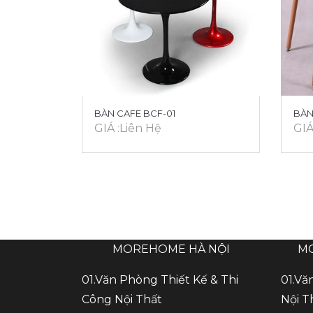
BÀN CAFE BCF-01
BÀN
GIÁ :Liên Hệ
GIÁ
MOREHOME HÀ NỘI
M
01.Văn Phòng Thiết Kế & Thi
01.Vă
Công Nội Thất
Nội T