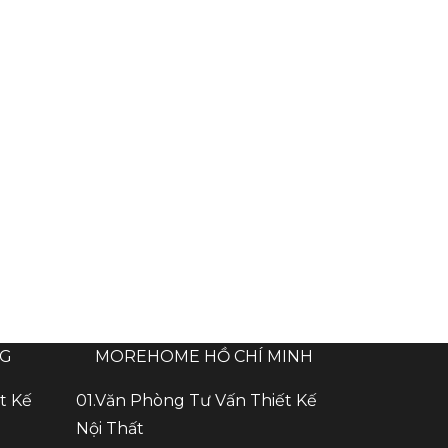
NG
MOREHOME HỒ CHÍ MINH
t Kế
01.Văn Phòng Tư Vấn Thiết Kế
Nội Thất