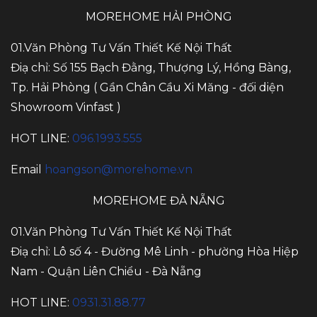
MOREHOME HẢI PHÒNG
01.Văn Phòng Tư Vấn Thiết Kế Nội Thất
Điạ chỉ: Số 155 Bạch Đằng, Thượng Lý, Hồng Bàng,
Tp. Hải Phòng ( Gần Chân Cầu Xi Măng - đối diện
Showroom Vinfast )
HOT LINE:
096.1993.555
Email
hoangson@morehome.vn
MOREHOME ĐÀ NẴNG
01.Văn Phòng Tư Vấn Thiết Kế Nội Thất
Điạ chỉ: Lô số 4 - Đường Mê Linh - phường Hòa Hiệp
Nam - Quận Liên Chiểu - Đà Nẵng
HOT LINE:
0931.31.88.77