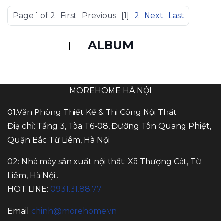
Page 1 of 2
First
Previous
[1]
2
Next
Last
ALBUM
MOREHOME HÀ NỘI
01.Văn Phòng Thiết Kế & Thi Công Nội Thất
Điạ chỉ: Tầng 3, Tòa T6-08, Đường Tôn Quang Phiệt,
Quận Bắc Từ Liêm, Hà Nội
02: Nhà máy sản xuất nội thất: Xã Thượng Cát, Từ
Liêm, Hà Nội..
HOT LINE:
0931.31.88.77
Email
chinh@morehome.vn